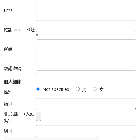
Email
*
確認 email 地址
*
密碼
*
驗證密碼
*
個人細節
Not specified
男
女
性别
描述
會員圖片（大頭
貼）
網址