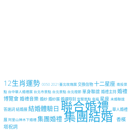
12生肖運勢
十二星座
交換信物
0050
2021臺北玫瑰展
南投景
婚禮
單身聯誼
婚禮主持
點
台中華人婚禮展
台北市景點
台北景點
台北燈節
博覽會
婚禮音樂
星座
婚紗
婚紗展
婚課時刻
宜蘭景點
幸福
未婚聯誼
聯合婚禮
結婚體驗日
答謝詞
結婚展
華人婚禮
集團結婚
集團婚禮
香檳
展
阿里山神木下婚禮
塔祝詞