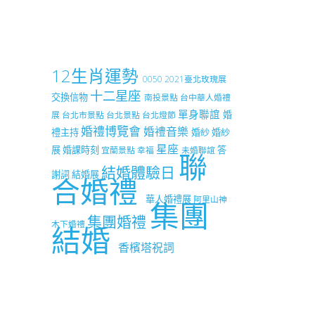
12生肖運勢
0050
2021臺北玫瑰展
十二星座
交換信物
南投景點
台中華人婚禮
單身聯誼
婚
展
台北市景點
台北景點
台北燈節
婚禮博覽會
婚禮音樂
禮主持
婚紗
婚紗
星座
展
婚課時刻
答
宜蘭景點
幸福
未婚聯誼
聯
結婚體驗日
謝詞
結婚展
合婚禮
華人婚禮展
阿里山神
集團
集團婚禮
木下婚禮
結婚
香檳塔祝詞