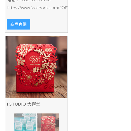
https://www.facebook.com/POPWeddingPOPWedding/
商戶官網
I STUDIO 大禮堂