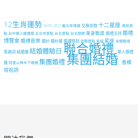
12生肖運勢
十二星座
交換信物
0050
2021臺北玫瑰展
南投景
婚禮
單身聯誼
婚禮主持
點
台中華人婚禮展
台北市景點
台北景點
台北燈節
博覽會
婚禮音樂
星座
婚紗
婚紗展
婚課時刻
宜蘭景點
幸福
未婚聯誼
聯合婚禮
結婚體驗日
答謝詞
結婚展
華人婚禮
集團結婚
集團婚禮
香檳
展
阿里山神木下婚禮
塔祝詞