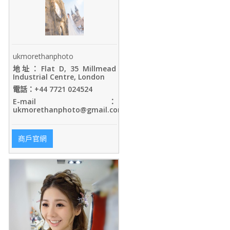
ukmorethanphoto
地址：Flat D, 35 Millmead
Industrial Centre, London
電話：+44 7721 024524
E-mail ：
ukmorethanphoto@gmail.com
商戶官網