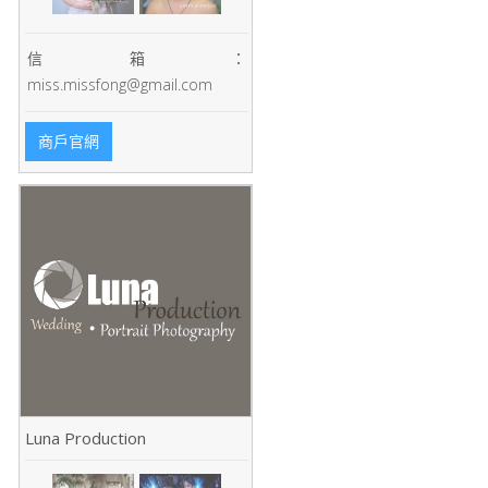
信箱：
miss.missfong@gmail.com
商戶官網
Luna Production