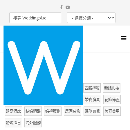
ALL 全部
海外婚禮
蜜月旅行
婚紗攝影
西服禮服
新娘化妝
攝影錄像
婚戒金飾
婚宴請柬
禮車租車
婚宴演奏
花飾佈置
婚宴酒席
結婚週邊
婚禮策劃
居家裝修
媽咪育兒
美容美甲
婚嫁擇日
海外服務