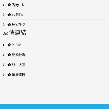
✿ 香港 HK
✿ 台灣TW
✿ 居家生活
友情連結
✿ PLAY8
✿ 結婚社群
✿ 終生大事
✿ 博展國際