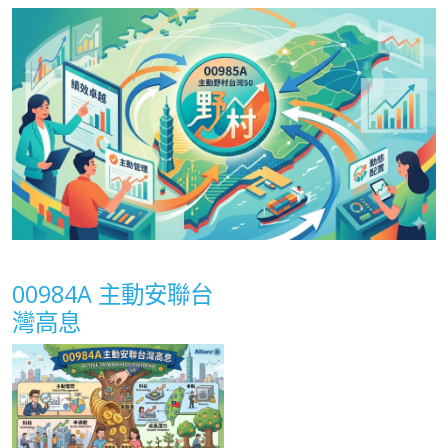
00984A 主動安聯台
灣高息