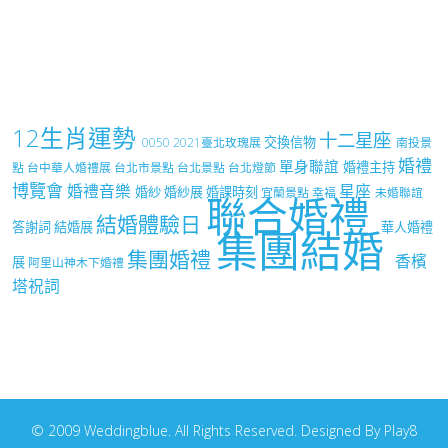
12生肖運勢
十二星座
交換信物
0050
2021臺北玫瑰展
南投景
婚禮
單身聯誼
婚禮主持
點
台中華人婚禮展
台北市景點
台北景點
台北燈節
博覽會
婚禮音樂
星座
婚紗
婚紗展
婚課時刻
宜蘭景點
幸福
未婚聯誼
聯合婚禮
結婚體驗日
答謝詞
結婚展
華人婚禮
集團結婚
集團婚禮
香檳
展
阿里山神木下婚禮
塔祝詞
© 2009 Weddingblue. All Rights Reserved. Designed By Play8