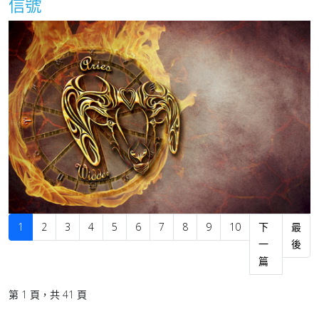
信號
1
2
3
4
5
6
7
8
9
10
下
最
一
後
篇
第 1 頁，共 41 頁