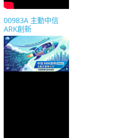
00983A 主動中信
ARK創新