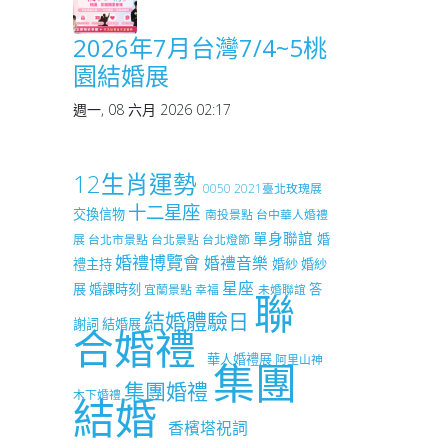
2026年7月台灣7/4~5桃
園結婚展
週一, 08 六月 2026 02:17
12生肖運勢
0050
2021臺北玫瑰展
十二星座
交換信物
南投景點
台中華人婚禮
單身聯誼
婚
展
台北市景點
台北景點
台北燈節
婚禮博覽會
婚禮音樂
禮主持
婚紗
婚紗
星座
展
婚課時刻
答
宜蘭景點
幸福
未婚聯誼
聯
結婚體驗日
謝詞
結婚展
合婚禮
華人婚禮展
阿里山神
集團
集團婚禮
木下婚禮
結婚
香檳塔祝詞