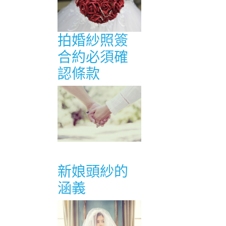
拍婚紗照簽
合約必須確
認條款
新娘頭紗的
涵義