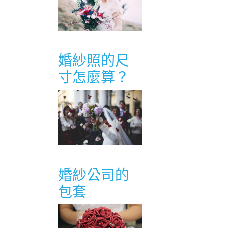
婚紗照的尺
寸怎麼算？
婚紗公司的
包套