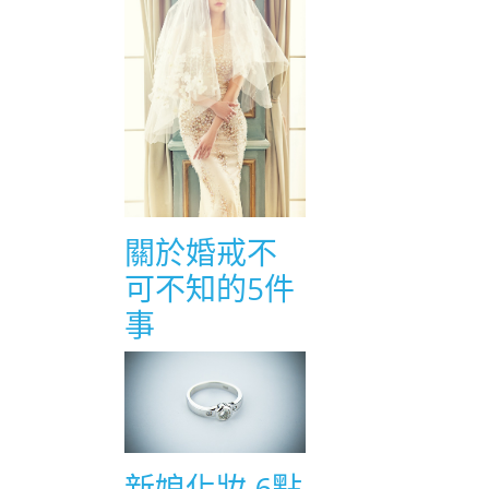
關於婚戒不
可不知的5件
事
新娘化妝 6點